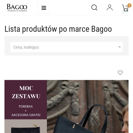
Toggle
0
☰
navigation
Lista produktów po marce Bagoo

Cena, malejąco