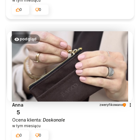
w tym miesiącu
0
0
podgląd
Anna
zweryfikowano
5
Ocena klienta:
Doskonale
w tym miesiącu
0
0