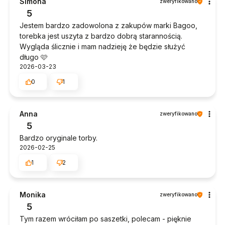
Simona
zweryfikowano
5
Jestem bardzo zadowolona z zakupów marki Bagoo,
torebka jest uszyta z bardzo dobrą starannością.
Wygląda ślicznie i mam nadzieję że będzie służyć
długo 🩷
2026-03-23
0
1
Anna
zweryfikowano
5
Bardzo oryginale torby.
2026-02-25
1
2
Monika
zweryfikowano
5
Tym razem wróciłam po saszetki, polecam - pięknie