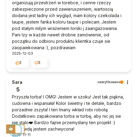
organizują przestrzeń w torebce, i cenne rzeczy
zabezpieczone przed zawieruszeniem, wartoscią
dodana jest ładny ich wygląd, mam kolory czekolada i
taupe, jestem fanka koloru taupe i polecam. Jestem
pod stałym milym wrażeniem torski j zaangażowania
Pani Izy w każde nawet drobne zamówienie, od
początku do odbioru produktu klientka czuje sie
zaopaiekowana :), pozdrawiam
2025-12-03
3
3
Sara
zweryfikowano
5
Przyszła torba! I OMG! Jestem w szoku! Jest tak piękna,
cudowna i wspaniała! Kolor świetny i te detale, bardzo
porzadnie zszyta! I ten lniany wkład robi robotę.
Dodatkowo zapakowana torba w torbę, aby nic jej sie
nie stalo❤️ Bardzo fajnie przemyślany ten projekt :)
naprawdę jestem zachwycona!
2025-11-11