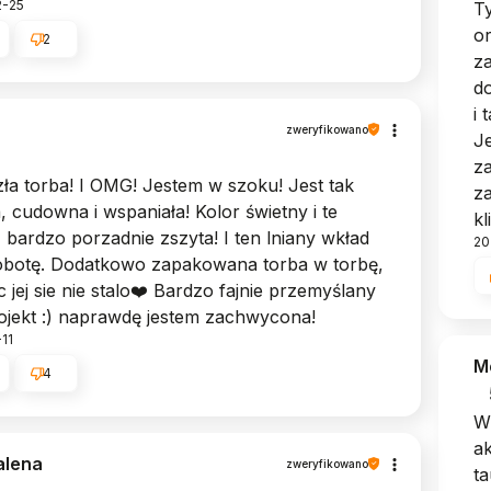
2-25
T
or
2
z
do
i 
zweryfikowano
Je
z
ła torba! I OMG! Jestem w szoku! Jest tak
z
, cudowna i wspaniała! Kolor świetny i te
kl
, bardzo porzadnie zszyta! I ten lniany wkład
20
robotę. Dodatkowo zapakowana torba w torbę,
c jej sie nie stalo❤️ Bardzo fajnie przemyślany
ojekt :) naprawdę jestem zachwycona!
11
M
4
Wi
ak
lena
zweryfikowano
t