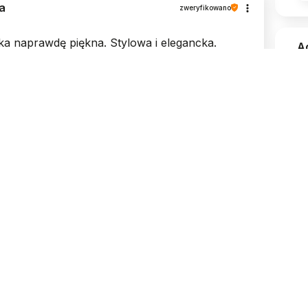
a
zweryfikowano
a naprawdę piękna. Stylowa i elegancka.
A
czasowy kolor🤩
-13
S
4
sz
20
odgląd
I
K
za
n
re
„r