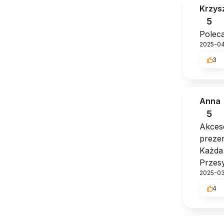
Krzys
5
Poleca
2025-0
3
Anna
5
Akceso
preze
Każda 
Przesy
2025-0
4