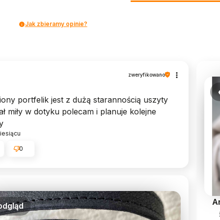
Jak zbieramy opinie?
zweryfikowano
ony portfelik jest z dużą starannością uszyty
ał miły w dotyku polecam i planuje kolejne
y
iesiącu
0
A
odgląd