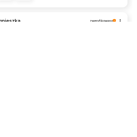
gnieszka
zweryfikowano
5
uper produkty wykonane z pasją i dbałością o
czegóły. Mam ich już kilka i polecam:)
24-12-27
5
3
wona
zweryfikowano
4
upiłam małą torebkę - pokrowiec na iPhone. Część
sadnicza jest bardzo estetyczna i funkcjonalna,
atomiast pasek bardzo sztywny i niewygodny w
gulacji. Po kilku nieudanych próbach
ozmiękczenia go”, zastąpiłam go łańcuszkiem