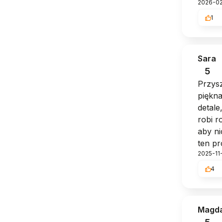
2026-0
1
Sara
5
Przysz
piękna
detale
robi 
aby ni
ten pr
2025-11-
4
Magda