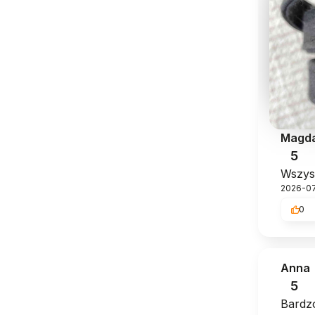
Magd
5
Wszys
2026-0
0
Anna
5
Bardzo