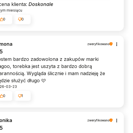
ena klienta:
Doskonale
tym miesiącu
0
0
imona
zweryfikowano
5
estem bardzo zadowolona z zakupów marki
goo, torebka jest uszyta z bardzo dobrą
arannością. Wygląda ślicznie i mam nadzieję że
dzie służyć długo 🩷
26-03-23
0
1
onika
zweryfikowano
5