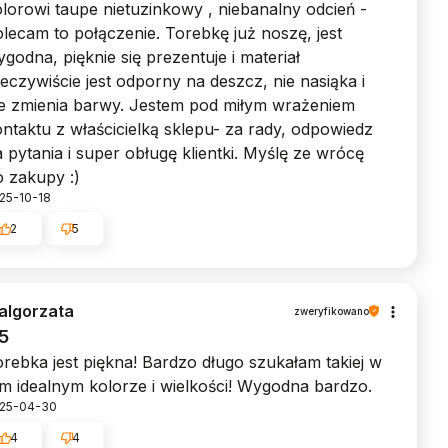
lorowi taupe nietuzinkowy , niebanalny odcień -
lecam to połączenie. Torebkę już noszę, jest
godna, pięknie się prezentuje i materiał
eczywiście jest odporny na deszcz, nie nasiąka i
ie zmienia barwy. Jestem pod miłym wrażeniem
ntaktu z właścicielką sklepu- za rady, odpowiedz
 pytania i super obługę klientki. Myślę ze wrócę
 zakupy :)
25-10-18
2
5
algorzata
zweryfikowano
5
rebka jest piękna! Bardzo długo szukałam takiej w
m idealnym kolorze i wielkości! Wygodna bardzo.
25-04-30
4
4