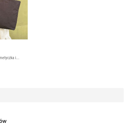
metyczka i...
A
tów