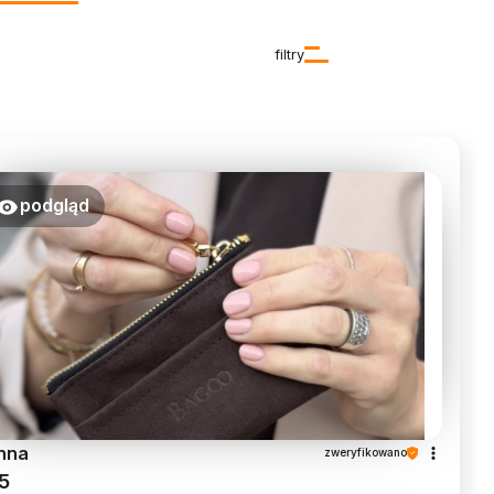
filtry
podgląd
nna
zweryfikowano
5