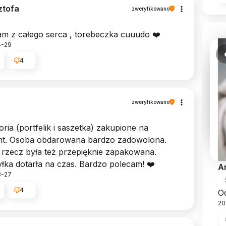
ztofa
zweryfikowano
m z całego serca , torebeczka cuuudo ❤️
4-29
4
zweryfikowano
ria (portfelik i saszetka) zakupione na
nt. Osoba obdarowana bardzo zadowolona.
rzecz była też przepięknie zapakowana.
łka dotarła na czas. Bardzo polecam! ❤️
A
3-27
4
Oc
20