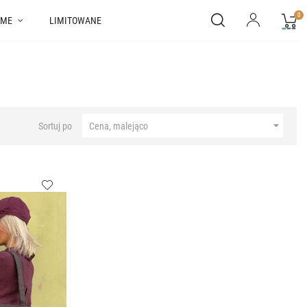
0
ME
LIMITOWANE

Sortuj po
Cena, malejąco