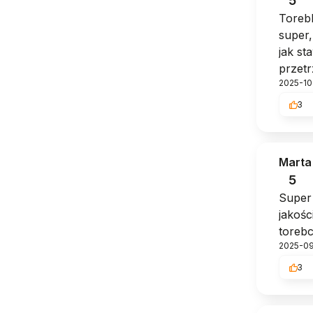
5
Torebk
super,
jak st
przet
2025-10
3
Marta
5
Super 
jakośc
torebc
2025-0
3