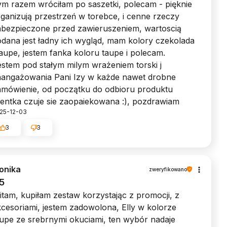
ym razem wróciłam po saszetki, polecam - pięknie
ganizują przestrzeń w torebce, i cenne rzeczy
abezpieczone przed zawieruszeniem, wartoscią
dana jest ładny ich wygląd, mam kolory czekolada
taupe, jestem fanka koloru taupe i polecam.
stem pod stałym milym wrażeniem torski j
aangażowania Pani Izy w każde nawet drobne
amówienie, od początku do odbioru produktu
ientka czuje sie zaopaiekowana :), pozdrawiam
25-12-03
3
3
onika
zweryfikowano
5
tam, kupiłam zestaw korzystając z promocji, z
cesoriami, jestem zadowolona, Elly w kolorze
aupe ze srebrnymi okuciami, ten wybór nadaje