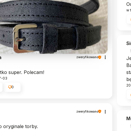
Oc
w 
S
a
zweryfikowano
J
Ba
tko super. Polecam!
st
7-03
bę
20
0
zweryfikowano
M
 oryginale torby.