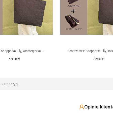
Shopperka Elly, kosmetyczka i...
Zestaw 3w1: Shopperka Elly, kos
799,00 zł
799,00 zł
DODAJ DO KOSZYKA
DODAJ DO KOSZYK
2 z 2 pozycji
Opinie klien