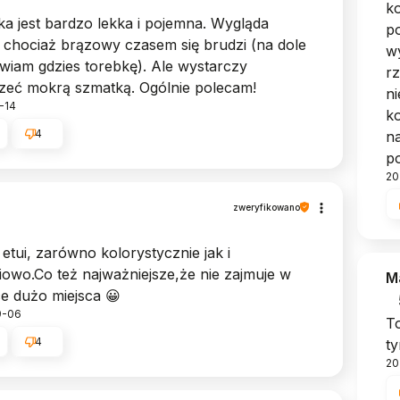
ko
a jest bardzo lekka i pojemna. Wygląda
po
 chociaż brązowy czasem się brudzi (na dole
wy
awiam gdzies torebkę). Ale wystarczy
rz
rzeć mokrą szmatką. Ogólnie polecam!
n
-14
ko
4
na
po
20
zweryfikowano
etui, zarówno kolorystycznie jak i
iowo.Co też najważniejsze,że nie zajmuje w
M
e dużo miejsca 😀
9-06
To
4
ty
20