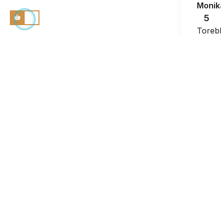
Monik
5
Torebk
Ponad
2025-01
4
p