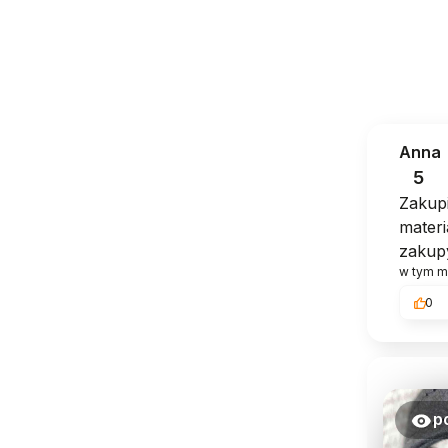
Anna
5
Zakupi
materi
zakup
w tym m
0
p