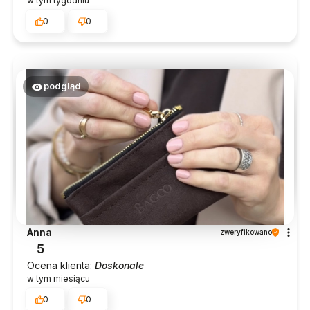
w tym tygodniu
0
0
podgląd
Anna
zweryfikowano
5
Ocena klienta:
Doskonale
w tym miesiącu
0
0