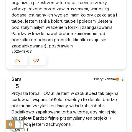
organizują przestrzeń w torebce, i cenne rzeczy
zabezpieczone przed zawieruszeniem, wartoscią
dodana jest ładny ich wygląd, mam kolory czekolada i
taupe, jestem fanka koloru taupe i polecam. Jestem
pod stałym milym wrażeniem torski j zaangażowania
Pani Izy w każde nawet drobne zamówienie, od
początku do odbioru produktu klientka czuje sie
zaopaiekowana :), pozdrawiam
2025-12-03
3
3
Sara
zweryfikowano
5
Przyszła torba! I OMG! Jestem w szoku! Jest tak piękna,
cudowna i wspaniała! Kolor świetny i te detale, bardzo
porzadnie zszyta! I ten lniany wkład robi robotę.
Dodatkowo zapakowana torba w torbę, aby nic jej sie
nie stalo❤️ Bardzo fajnie przemyślany ten projekt :)
naprawdę jestem zachwycona!
2025-11-11