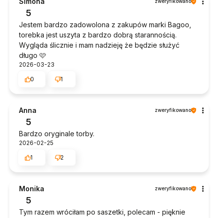
Simona
zweryfikowano
5
Jestem bardzo zadowolona z zakupów marki Bagoo,
torebka jest uszyta z bardzo dobrą starannością.
Wygląda ślicznie i mam nadzieję że będzie służyć
długo 🩷
2026-03-23
0
1
Anna
zweryfikowano
5
Bardzo oryginale torby.
2026-02-25
1
2
Monika
zweryfikowano
5
Tym razem wróciłam po saszetki, polecam - pięknie