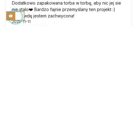
Dodatkowo zapakowana torba w torbę, aby nic jej sie
nie stalo❤️ Bardzo fajnie przemyślany ten projekt :)
naprawdę jestem zachwycona!
2025-11-11
4
4
Monika
zweryfikowano
5
Witam, kupiłam zestaw korzystając z promocji, z
akcesoriami, jestem zadowolona, Elly w kolorze taupe
ze srebrnymi okuciami, ten wybór nadaje kolorowi
taupe nietuzinkowy , niebanalny odcień - polecam to
połączenie. Torebkę już noszę, jest wygodna, pięknie
się prezentuje i materiał rzeczywiście jest odporny na
deszcz, nie nasiąka i nie zmienia barwy. Jestem pod
miłym wrażeniem kontaktu z właścicielką sklepu- za
rady, odpowiedz na pytania i super obługę klientki.
Myślę ze wrócę po zakupy :)
2025-10-18