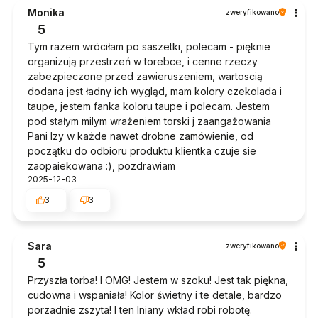
Monika
zweryfikowano
5
Tym razem wróciłam po saszetki, polecam - pięknie
organizują przestrzeń w torebce, i cenne rzeczy
zabezpieczone przed zawieruszeniem, wartoscią
dodana jest ładny ich wygląd, mam kolory czekolada i
taupe, jestem fanka koloru taupe i polecam. Jestem
pod stałym milym wrażeniem torski j zaangażowania
Pani Izy w każde nawet drobne zamówienie, od
początku do odbioru produktu klientka czuje sie
zaopaiekowana :), pozdrawiam
2025-12-03
3
3
Sara
zweryfikowano
5
Przyszła torba! I OMG! Jestem w szoku! Jest tak piękna,
cudowna i wspaniała! Kolor świetny i te detale, bardzo
porzadnie zszyta! I ten lniany wkład robi robotę.