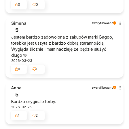
0
0
Simona
zweryfikowano
5
Jestem bardzo zadowolona z zakupów marki Bagoo,
torebka jest uszyta z bardzo dobrą starannością.
Wygląda ślicznie i mam nadzieję że będzie służyć
długo 🩷
2026-03-23
0
1
Anna
zweryfikowano
5
Bardzo oryginale torby.
2026-02-25
1
2