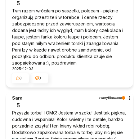
5
Tym razem wróciłam po saszetki, polecam - pięknie
organizują przestrzeń w torebce, i cenne rzeczy
zabezpieczone przed zawieruszeniem, wartoscią
dodana jest ładny ich wygląd, mam kolory czekolada i
taupe, jestem fanka koloru taupe i polecam. Jestem
pod stałym milym wrażeniem torski j zaangażowania
Pani Izy w każde nawet drobne zamówienie, od
początku do odbioru produktu klientka czuje sie
zaopaiekowana :), pozdrawiam
2025-12-03
3
3
Sara
zweryfikowano
5
Przyszła torba! I OMG! Jestem w szoku! Jest tak piękna,
cudowna i wspaniała! Kolor świetny i te detale, bardzo
porzadnie zszyta! I ten lniany wkład robi robotę.
Dodatkowo zapakowana torba w torbę, aby nic jej sie
nie stalo❤️ Bardzo fajnie przemyślany ten projekt :)