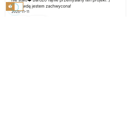
naprawdę jestem zachwycona!
2025-11-11
4
4
Monika
zweryfikowano
5
Witam, kupiłam zestaw korzystając z promocji, z
akcesoriami, jestem zadowolona, Elly w kolorze taupe
ze srebrnymi okuciami, ten wybór nadaje kolorowi
taupe nietuzinkowy , niebanalny odcień - polecam to
połączenie. Torebkę już noszę, jest wygodna, pięknie
się prezentuje i materiał rzeczywiście jest odporny na
deszcz, nie nasiąka i nie zmienia barwy. Jestem pod
miłym wrażeniem kontaktu z właścicielką sklepu- za
rady, odpowiedz na pytania i super obługę klientki.
Myślę ze wrócę po zakupy :)
2025-10-18
2
5