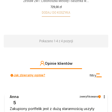
Zestaw 2w1: Listonoszka Melody i saszetka w...
729,00 zł
DODAJ DO KOSZYKA
Pokazano 1-4 z 4 pozycji
Opinie klientów
Jak zbieramy opinie?
filtry
Anna
zweryfikowano
5
Zakupiony portfelik jest z dużą starannością uszyty