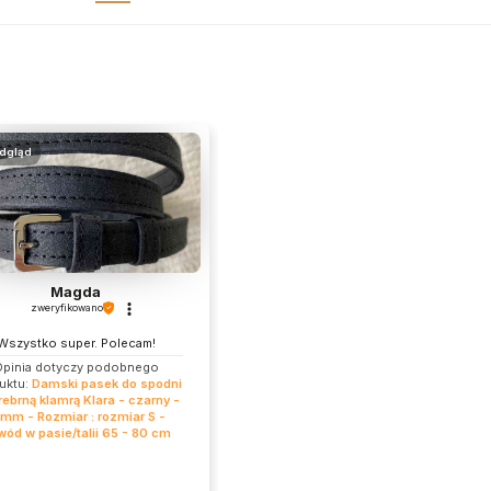
dgląd
Magda
zweryfikowano
Wszystko super. Polecam!
pinia dotyczy podobnego
uktu:
Damski pasek do spodni
rebrną klamrą Klara - czarny -
mm - Rozmiar : rozmiar S -
ód w pasie/talii 65 - 80 cm