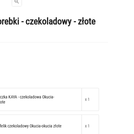

rebki - czekoladowy - złote
zka KAYA - czekoladowa Okucia-
x 1
łote
tfelik czekoladowy Okucia-okucia złote
x 1