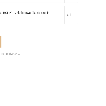
a HOLLY - czekoladowa Okucia-okucia
x 1
J DO PORÓWNANIA