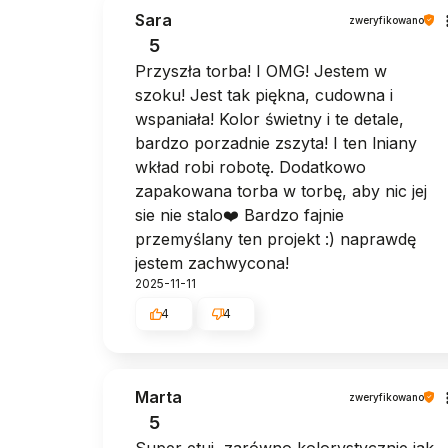
Sara
zweryfikowano
5
Przyszła torba! I OMG! Jestem w
szoku! Jest tak piękna, cudowna i
wspaniała! Kolor świetny i te detale,
bardzo porzadnie zszyta! I ten lniany
wkład robi robotę. Dodatkowo
zapakowana torba w torbę, aby nic jej
sie nie stalo❤️ Bardzo fajnie
przemyślany ten projekt :) naprawdę
jestem zachwycona!
2025-11-11
4
4
Marta
zweryfikowano
5