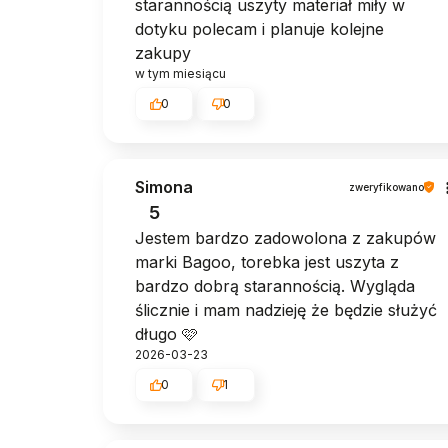
starannością uszyty materiał miły w
dotyku polecam i planuje kolejne
zakupy
w tym miesiącu
0
0
Simona
zweryfikowano
5
Jestem bardzo zadowolona z zakupów
marki Bagoo, torebka jest uszyta z
bardzo dobrą starannością. Wygląda
ślicznie i mam nadzieję że będzie służyć
długo 🩷
2026-03-23
0
1