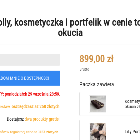
y, kosmetyczka i portfelik w cenie to
okucia
899,00 zł
Brutto
DOM MNIE O DOSTĘPNOŚCI
Paczka zawiera
TY
: poniedziałek 29 września 23:59.
Kosmetyc
okucia z
zestaw,
oszczędzasz aż 258 złotych!
Dostajesz
dwa produkty
gratis
!
LiLy Por
ów w regularnej cena to
1157 złotych
.