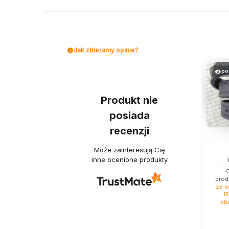
Jak zbieramy opinie?
po
Produkt nie
posiada
recenzji
Może zainteresują Cię
inne ocenione produkty
O
prod
ze s
15
obw