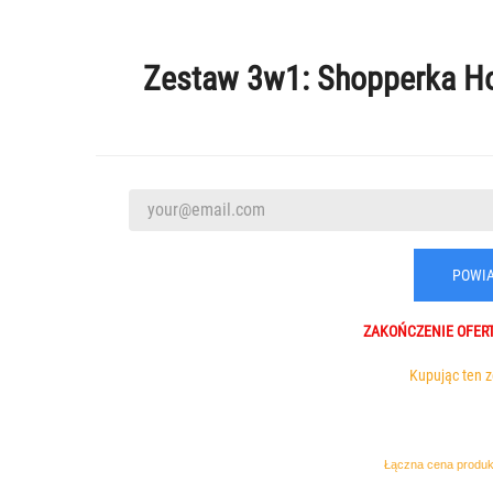
Zestaw 3w1: Shopperka Holl
POWIA
ZAKOŃCZENIE
OFER
Kupując ten 
Łączna cena produkt