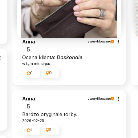
Anna
zweryfikowano
5
Ocena klienta:
Doskonale
w tym miesiącu
0
0
Anna
zweryfikowano
5
Bardzo oryginale torby.
2026-02-25
1
2