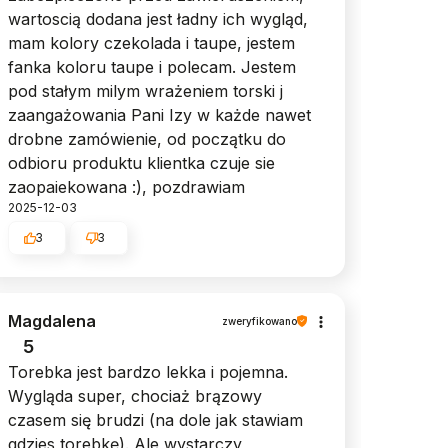
wartoscią dodana jest ładny ich wygląd,
mam kolory czekolada i taupe, jestem
fanka koloru taupe i polecam. Jestem
pod stałym milym wrażeniem torski j
zaangażowania Pani Izy w każde nawet
drobne zamówienie, od początku do
odbioru produktu klientka czuje sie
zaopaiekowana :), pozdrawiam
2025-12-03
3
3
Magdalena
zweryfikowano
5
Torebka jest bardzo lekka i pojemna.
Wygląda super, chociaż brązowy
czasem się brudzi (na dole jak stawiam
gdzies torebkę). Ale wystarczy