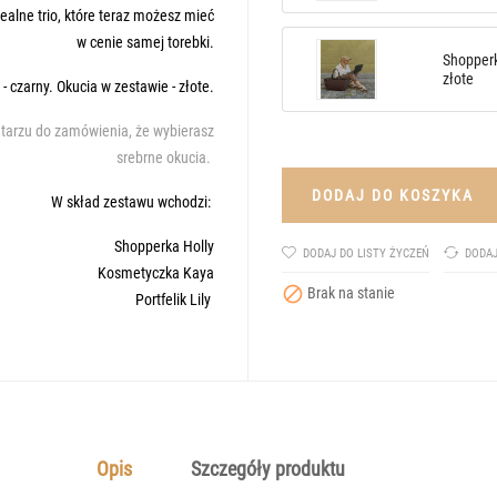
dealne trio, które teraz możesz mieć
w cenie samej torebki.
Shopperk
złote
- czarny. Okucia w zestawie - złote.
tarzu do zamówienia, że wybierasz
srebrne okucia.
DODAJ DO KOSZYKA
W skład zestawu wchodzi:
Shopperka Holly
DODAJ DO LISTY ŻYCZEŃ
DODA
Kosmetyczka Kaya

Brak na stanie
Portfelik Lily
Opis
Szczegóły produktu