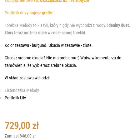
Kupując ten zestaw,
oszczędzasz aż 119 złotych!
Portfelik otrzymujesz
gratis
!
Torebka Melody to klasyk, który nigdy nie wychodzi z mody.
Idealny duet,
który teraz możesz mieć w cenie samej torebki.
Kolor zestawu - burgund. Okucia w zestawie - złote.
Chcesz srebrne okucia? Nie ma problemu :) Wpisz w komentarzu do
zamówienia, że wybierasz srebrne okucia.
W skład zestawu wchodzi:
Listonoszka Melody
Portfelik Lily
729,00 zł
Zamiast 848,00 zł