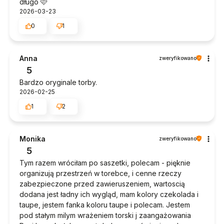
długo 🩷
2026-03-23
0
1
Anna
zweryfikowano
5
Bardzo oryginale torby.
2026-02-25
1
2
Monika
zweryfikowano
5
Tym razem wróciłam po saszetki, polecam - pięknie
organizują przestrzeń w torebce, i cenne rzeczy
zabezpieczone przed zawieruszeniem, wartoscią
dodana jest ładny ich wygląd, mam kolory czekolada i
taupe, jestem fanka koloru taupe i polecam. Jestem
pod stałym milym wrażeniem torski j zaangażowania