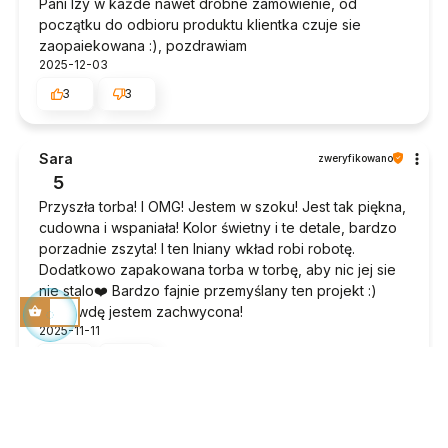
Pani Izy w każde nawet drobne zamówienie, od
początku do odbioru produktu klientka czuje sie
zaopaiekowana :), pozdrawiam
2025-12-03
3
3
Sara
zweryfikowano
5
Przyszła torba! I OMG! Jestem w szoku! Jest tak piękna,
cudowna i wspaniała! Kolor świetny i te detale, bardzo
porzadnie zszyta! I ten lniany wkład robi robotę.
Dodatkowo zapakowana torba w torbę, aby nic jej sie
nie stalo❤️ Bardzo fajnie przemyślany ten projekt :)
naprawdę jestem zachwycona!
2025-11-11
4
4
Monika
zweryfikowano