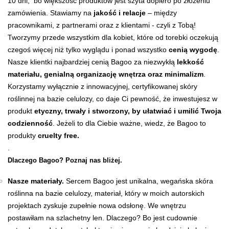
10 dni, bo większość produktów jest szyta dopiero po złożeniu
zamówienia. Stawiamy na
jakość i relacje
– między
pracownikami, z partnerami oraz z klientami - czyli z Tobą!
Tworzymy przede wszystkim dla kobiet, które od torebki oczekują
czegoś więcej niż tylko wyglądu i ponad wszystko
cenią wygodę
.
Nasze klientki najbardziej cenią Bagoo za niezwykłą
lekkość
materiału, genialną organizację wnętrza oraz minimalizm
.
Korzystamy wyłącznie z innowacyjnej, certyfikowanej skóry
roślinnej na bazie celulozy, co daje Ci pewność, że inwestujesz w
produkt
etyczny, trwały i stworzony, by ułatwiać i umilić Twoja
codzienność
. Jeżeli to dla Ciebie ważne, wiedz, że Bagoo to
produkty
cruelty free.
.
Dlaczego Bagoo? Poznaj nas bliżej.
Nasze materiały.
Sercem Bagoo jest unikalna, wegańska skóra
roślinna na bazie celulozy, materiał, który w moich autorskich
projektach zyskuje zupełnie nowa odsłonę. We wnętrzu
postawiłam na szlachetny len. Dlaczego? Bo jest cudownie