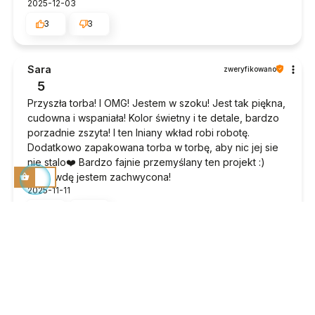
2025-12-03
3
3
Sara
zweryfikowano
5
Przyszła torba! I OMG! Jestem w szoku! Jest tak piękna,
cudowna i wspaniała! Kolor świetny i te detale, bardzo
porzadnie zszyta! I ten lniany wkład robi robotę.
Dodatkowo zapakowana torba w torbę, aby nic jej sie
nie stalo❤️ Bardzo fajnie przemyślany ten projekt :)
naprawdę jestem zachwycona!
2025-11-11
4
4
Monika
zweryfikowano
5
Witam, kupiłam zestaw korzystając z promocji, z
akcesoriami, jestem zadowolona, Elly w kolorze taupe