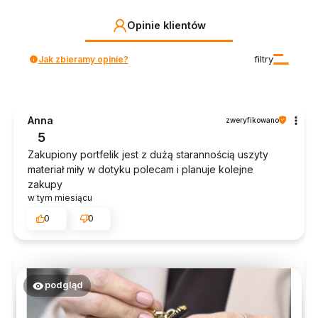
Opinie klientów
Jak zbieramy opinie?
filtry
Anna
zweryfikowano
5
Zakupiony portfelik jest z dużą starannością uszyty
materiał miły w dotyku polecam i planuje kolejne
zakupy
w tym miesiącu
0
0
podgląd