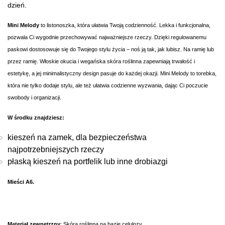
dzień.
Mini Melody
to listonoszka, która ułatwia Twoją codzienność. Lekka i funkcjonalna,
pozwala Ci wygodnie przechowywać najważniejsze rzeczy. Dzięki regulowanemu
paskowi dostosowuje się do Twojego stylu życia – noś ją tak, jak lubisz. Na ramię lub
przez ramię. Włoskie okucia i wegańska skóra roślinna zapewniają trwałość i
estetykę, a jej minimalistyczny design pasuje do każdej okazji. Mini Melody to torebka,
która nie tylko dodaje stylu, ale też ułatwia codzienne wyzwania, dając Ci poczucie
swobody i organizacji.
W środku znajdziesz:
kieszeń na zamek, dla bezpieczeństwa
najpotrzebniejszych rzeczy
płaską kieszeń na portfelik lub inne drobiazgi
Mieści A6.
Materiał zewnętrzny
:
S
kóra roślinna na bazie celulozy