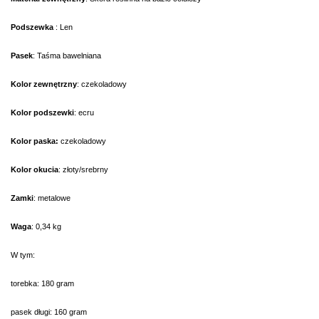
Podszewka
: Len
Pasek
: Taśma bawelniana
Kolor zewnętrzny
: czekoladowy
Kolor podszewki
: ecru
Kolor paska:
czekoladowy
Kolor okucia
: złoty/srebrny
Zamki
: metalowe
Waga
: 0,34 kg
W tym:
torebka: 180 gram
pasek długi: 160 gram