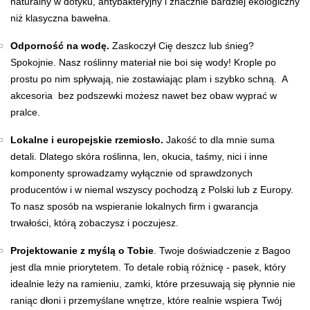
naturalny w dotyku, antybakteryjny i znacznie bardziej ekologiczny
niż klasyczna bawełna.
Odporność na wodę.
Zaskoczył Cię deszcz lub śnieg?
Spokojnie. Nasz roślinny materiał nie boi się wody! Krople po
prostu po nim spływają, nie zostawiając plam i szybko schną. A
akcesoria bez podszewki możesz nawet bez obaw wyprać w
pralce.
Lokalne i europejskie rzemiosło.
Jakość to dla mnie suma
detali. Dlatego skóra roślinna, len, okucia, taśmy, nici i inne
komponenty sprowadzamy wyłącznie od sprawdzonych
producentów i w niemal wszyscy pochodzą z Polski lub z Europy.
To nasz sposób na wspieranie lokalnych firm i gwarancja
trwałości, którą zobaczysz i poczujesz.
Projektowanie z myślą o Tobie
. Twoje doświadczenie z Bagoo
jest dla mnie priorytetem. To detale robią różnicę - pasek, który
idealnie leży na ramieniu, zamki, które przesuwają się płynnie nie
raniąc dłoni i przemyślane wnętrze, które realnie wspiera Twój