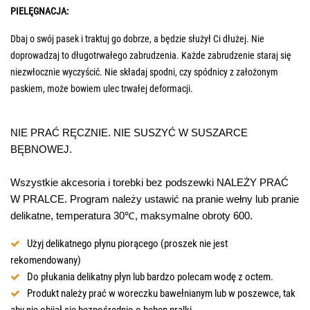
PIELĘGNACJA:
Dbaj o swój pasek i traktuj go dobrze, a będzie służył Ci dłużej. Nie
doprowadzaj to długotrwałego zabrudzenia. Każde zabrudzenie staraj się
niezwłocznie wyczyścić. Nie składaj spodni, czy spódnicy z założonym
paskiem, może bowiem ulec trwałej deformacji.
NIE PRAĆ RĘCZNIE. NIE SUSZYĆ W SUSZARCE
BĘBNOWEJ.
Wszystkie akcesoria i torebki bez podszewki NALEŻY PRAĆ
W PRALCE. Program należy ustawić na pranie wełny lub pranie
delikatne, temperatura 30℃, maksymalne obroty 600.
Użyj delikatnego płynu piorącego (proszek nie jest
rekomendowany)
Do płukania delikatny płyn lub bardzo polecam wodę z octem.
Produkt należy prać w woreczku bawełnianym lub w poszewce, tak
aby nie obijał się bezpośrednio o bęben pralki.