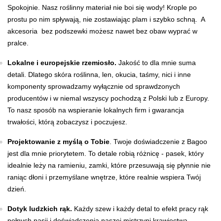
Spokojnie. Nasz roślinny materiał nie boi się wody! Krople po
prostu po nim spływają, nie zostawiając plam i szybko schną. A
akcesoria bez podszewki możesz nawet bez obaw wyprać w
pralce.
Lokalne i europejskie rzemiosło.
Jakość to dla mnie suma
detali. Dlatego skóra roślinna, len, okucia, taśmy, nici i inne
komponenty sprowadzamy wyłącznie od sprawdzonych
producentów i w niemal wszyscy pochodzą z Polski lub z Europy.
To nasz sposób na wspieranie lokalnych firm i gwarancja
trwałości, którą zobaczysz i poczujesz.
Projektowanie z myślą o Tobie
. Twoje doświadczenie z Bagoo
jest dla mnie priorytetem. To detale robią różnicę - pasek, który
idealnie leży na ramieniu, zamki, które przesuwają się płynnie nie
raniąc dłoni i przemyślane wnętrze, które realnie wspiera Twój
dzień.
Dotyk ludzkich rąk.
Każdy szew i każdy detal to efekt pracy rąk
pełnych pasji i doświadczenia naszej mistrzyni krawiectwa,