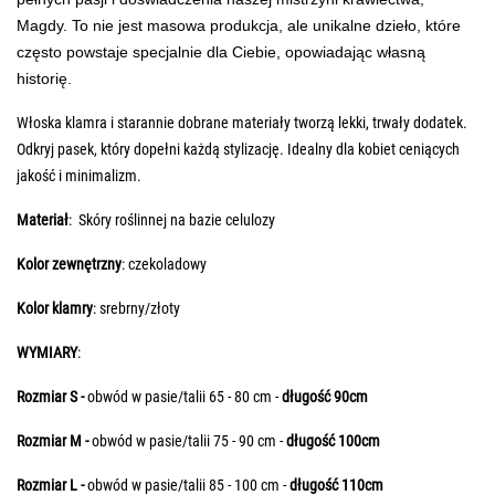
Magdy. To nie jest masowa produkcja, ale unikalne dzieło, które
często powstaje specjalnie dla Ciebie, opowiadając własną
historię.
Włoska klamra i starannie dobrane materiały tworzą lekki, trwały dodatek.
Odkryj pasek, który dopełni każdą stylizację. Idealny dla kobiet ceniących
jakość i minimalizm.
Materiał
: Skóry roślinnej na bazie celulozy
Kolor zewnętrzny
: czekoladowy
Kolor klamry
: srebrny/złoty
WYMIARY
:
Rozmiar S -
obwód w pasie/talii 65 - 80 cm -
długość
90cm
Rozmiar M -
obwód w pasie/talii 75 - 90 cm -
długość
100cm
Rozmiar L
-
obwód w pasie/talii 85 - 100 cm -
długość
110cm