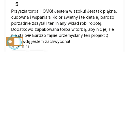
5
Przyszła torba! I OMG! Jestem w szoku! Jest tak piękna,
cudowna i wspaniała! Kolor świetny i te detale, bardzo
porzadnie zszyta! I ten lniany wkład robi robotę.
Dodatkowo zapakowana torba w torbę, aby nic jej sie
nie stalo❤️ Bardzo fajnie przemyślany ten projekt :)
naprawdę jestem zachwycona!
2025-11-11
4
4
Monika
zweryfikowano
5
Witam, kupiłam zestaw korzystając z promocji, z
akcesoriami, jestem zadowolona, Elly w kolorze taupe
ze srebrnymi okuciami, ten wybór nadaje kolorowi
taupe nietuzinkowy , niebanalny odcień - polecam to
połączenie. Torebkę już noszę, jest wygodna, pięknie
się prezentuje i materiał rzeczywiście jest odporny na
deszcz, nie nasiąka i nie zmienia barwy. Jestem pod