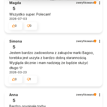
Magda
zweryfikowano
5
Wszystko super. Polecam!
2026-07-03
0
0
Simona
zweryfikowano
5
Jestem bardzo zadowolona z zakupów marki Bagoo,
torebka jest uszyta z bardzo dobrą starannością.
Wygląda ślicznie i mam nadzieję że będzie służyć
długo 🩷
2026-03-23
0
1
Anna
zweryfikowano
5
Bardzo oryginale torby.