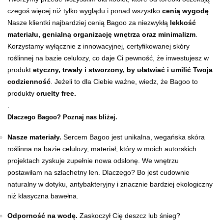
czegoś więcej niż tylko wyglądu i ponad wszystko
cenią wygodę
.
Nasze klientki najbardziej cenią Bagoo za niezwykłą
lekkość
materiału, genialną organizację wnętrza oraz minimalizm
.
Korzystamy wyłącznie z innowacyjnej, certyfikowanej skóry
roślinnej na bazie celulozy, co daje Ci pewność, że inwestujesz w
produkt
etyczny, trwały i stworzony, by ułatwiać i umilić Twoja
codzienność
. Jeżeli to dla Ciebie ważne, wiedz, że Bagoo to
produkty
cruelty free.
.
Dlaczego Bagoo? Poznaj nas bliżej.
Nasze materiały.
Sercem Bagoo jest unikalna, wegańska skóra
roślinna na bazie celulozy, materiał, który w moich autorskich
projektach zyskuje zupełnie nowa odsłonę. We wnętrzu
postawiłam na szlachetny len. Dlaczego? Bo jest cudownie
naturalny w dotyku, antybakteryjny i znacznie bardziej ekologiczny
niż klasyczna bawełna.
Odporność na wodę.
Zaskoczył Cię deszcz lub śnieg?