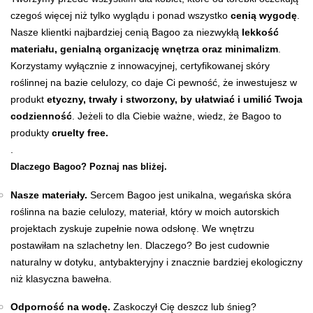
czegoś więcej niż tylko wyglądu i ponad wszystko
cenią wygodę
.
Nasze klientki najbardziej cenią Bagoo za niezwykłą
lekkość
materiału, genialną organizację wnętrza oraz minimalizm
.
Korzystamy wyłącznie z innowacyjnej, certyfikowanej skóry
roślinnej na bazie celulozy, co daje Ci pewność, że inwestujesz w
produkt
etyczny, trwały i stworzony, by ułatwiać i umilić Twoja
codzienność
. Jeżeli to dla Ciebie ważne, wiedz, że Bagoo to
produkty
cruelty free.
.
Dlaczego Bagoo? Poznaj nas bliżej.
Nasze materiały.
Sercem Bagoo jest unikalna, wegańska skóra
roślinna na bazie celulozy, materiał, który w moich autorskich
projektach zyskuje zupełnie nowa odsłonę. We wnętrzu
postawiłam na szlachetny len. Dlaczego? Bo jest cudownie
naturalny w dotyku, antybakteryjny i znacznie bardziej ekologiczny
niż klasyczna bawełna.
Odporność na wodę.
Zaskoczył Cię deszcz lub śnieg?