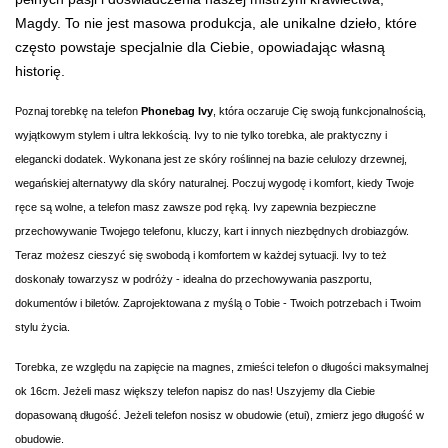
Magdy. To nie jest masowa produkcja, ale unikalne dzieło, które
często powstaje specjalnie dla Ciebie, opowiadając własną
historię.
Poznaj torebkę na telefon
Phonebag
Ivy
, która oczaruje Cię swoją funkcjonalnością,
wyjątkowym stylem i ultra lekkością. Ivy to nie tylko torebka, ale praktyczny i
elegancki dodatek. Wykonana jest ze skóry roślinnej na bazie celulozy drzewnej,
wegańskiej alternatywy dla skóry naturalnej. Poczuj wygodę i komfort, kiedy Twoje
ręce są wolne, a telefon masz zawsze pod ręką. Ivy zapewnia bezpieczne
przechowywanie Twojego telefonu, kluczy, kart i innych niezbędnych drobiazgów.
Teraz możesz cieszyć się swobodą i komfortem w każdej sytuacji. Ivy to też
doskonały towarzysz w podróży - idealna do przechowywania paszportu,
dokumentów i biletów. Zaprojektowana z myślą o Tobie - Twoich potrzebach i Twoim
stylu życia.
Torebka, ze względu na zapięcie na magnes, zmieści telefon o długości maksymalnej
ok 16cm. Jeżeli masz większy telefon napisz do nas! Uszyjemy dla Ciebie
dopasowaną długość. Jeżeli telefon nosisz w obudowie (etui), zmierz jego
długość w
obudowie.