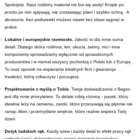
Spokojnie. Nasz roślinny materiał nie boi się wody! Krople po
prostu po nim spływają, nie zostawiając plam i szybko schną. A
akcesoria bez podszewki możesz nawet bez obaw wyprać w
pralce.
Lokalne i europejskie rzemiosło.
Jakość to dla mnie suma
detali. Dlatego skóra roślinna, len, okucia, taśmy, nici i inne
komponenty sprowadzamy wyłącznie od sprawdzonych
producentów i w niemal wszyscy pochodzą z Polski lub z Europy.
To nasz sposób na wspieranie lokalnych firm i gwarancja
trwałości, którą zobaczysz i poczujesz.
Projektowanie z myślą o Tobie
. Twoje doświadczenie z Bagoo
jest dla mnie priorytetem. To detale robią różnicę - pasek, który
idealnie leży na ramieniu, zamki, które przesuwają się płynnie nie
raniąc dłoni i przemyślane wnętrze, które realnie wspiera Twój
dzień.
Dotyk ludzkich rąk.
Każdy szew i każdy detal to efekt pracy rąk
pełnych pasji i doświadczenia naszej mistrzyni krawiectwa,