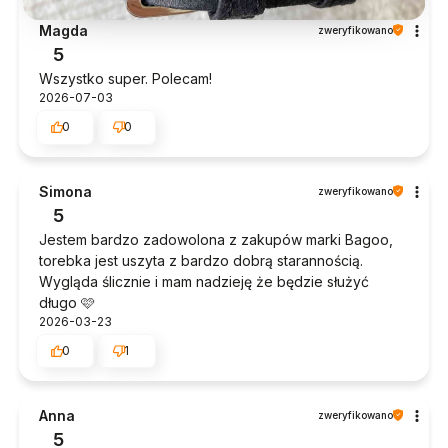
Magda
zweryfikowano
5
Wszystko super. Polecam!
2026-07-03
0
0
Simona
zweryfikowano
5
Jestem bardzo zadowolona z zakupów marki Bagoo,
torebka jest uszyta z bardzo dobrą starannością.
Wygląda ślicznie i mam nadzieję że będzie służyć
długo 🩷
2026-03-23
0
1
Anna
zweryfikowano
5