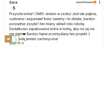
Sara
zweryfikowano
5
Przyszła torba! I OMG! Jestem w szoku! Jest tak piękna,
cudowna i wspaniała! Kolor świetny i te detale, bardzo
porzadnie zszyta! I ten lniany wkład robi robotę.
Dodatkowo zapakowana torba w torbę, aby nic jej sie
nie stalo❤️ Bardzo fajnie przemyślany ten projekt :)
naprawdę jestem zachwycona!
2025-11-11
4
4
Monika
zweryfikowano
5
Witam, kupiłam zestaw korzystając z promocji, z
akcesoriami, jestem zadowolona, Elly w kolorze taupe
ze srebrnymi okuciami, ten wybór nadaje kolorowi
taupe nietuzinkowy , niebanalny odcień - polecam to
połączenie. Torebkę już noszę, jest wygodna, pięknie
się prezentuje i materiał rzeczywiście jest odporny na