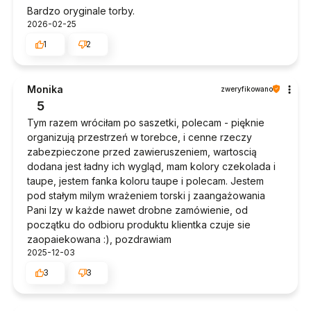
Bardzo oryginale torby.
2026-02-25
1
2
Monika
zweryfikowano
5
Tym razem wróciłam po saszetki, polecam - pięknie
organizują przestrzeń w torebce, i cenne rzeczy
zabezpieczone przed zawieruszeniem, wartoscią
dodana jest ładny ich wygląd, mam kolory czekolada i
taupe, jestem fanka koloru taupe i polecam. Jestem
pod stałym milym wrażeniem torski j zaangażowania
Pani Izy w każde nawet drobne zamówienie, od
początku do odbioru produktu klientka czuje sie
zaopaiekowana :), pozdrawiam
2025-12-03
3
3