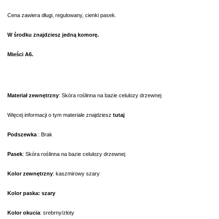
Cena zawiera długi, regulowany, cienki pasek.
W środku znajdziesz jedną komorę.
Mieści A6.
Materiał zewnętrzny
: S
kóra roślinna na bazie celulozy drzewnej
Więcej informacji o tym materiale znajdziesz
tutaj
Podszewka
: Brak
Pasek
: S
kóra roślinna na bazie celulozy drzewnej
Kolor zewnętrzny
: kaszmirowy szary
Kolor paska: szary
Kolor okucia
: srebrny/złoty